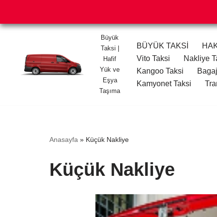
Büyük
BÜYÜK TAKSİ
HAK
Taksi |
İçeriğe
Vito Taksi
Nakliye T
Hafif
geç
Yük ve
Kangoo Taksi
Bagaj
Eşya
Kamyonet Taksi
Tra
Taşıma
Anasayfa
»
Küçük Nakliye
Küçük Nakliye