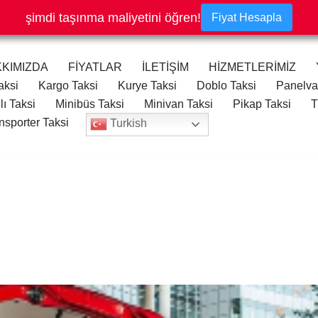
şimdi taşınma maliyetini öğren!
Fiyat Hesapla
KIMIZDA
FİYATLAR
İLETİŞİM
HİZMETLERİMİZ
aksi
Kargo Taksi
Kurye Taksi
Doblo Taksi
Panelva
lı Taksi
Minibüs Taksi
Minivan Taksi
Pikap Taksi
T
nsporter Taksi
Turkish